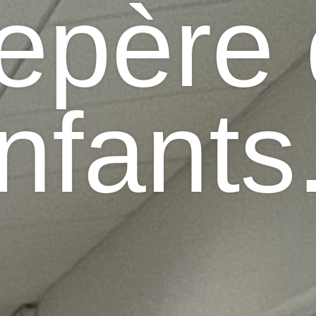
repère
nfants.