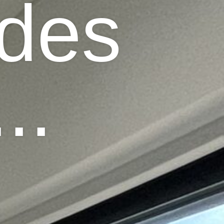
 des
..