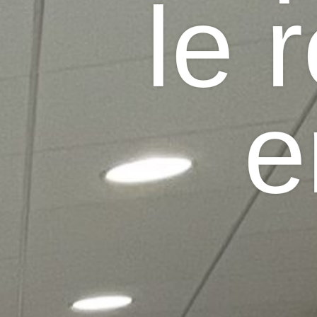
le 
e